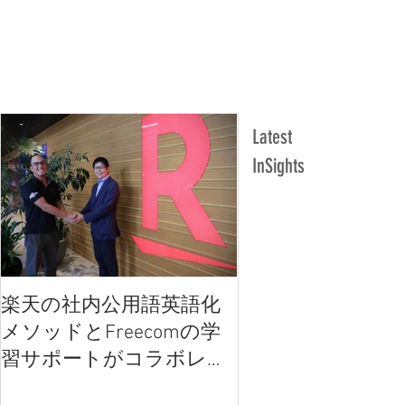
Latest
InSights
楽天の社内公用語英語化
楽天の社内公用語
メソッドとFreecomの学
メソッドとFreec
習サポートがコラボレー
習サポートがコラ
ション
ション