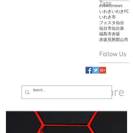
Tags
events
news
いわき
いわきFC
いわき市
フェスタ
仙台
仙台市
仙台泉
福島市
赤坂
赤坂見附
郡山市
Follow Us
GROUP
More
Log In