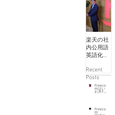
楽天の社
内公用語
英語化メ
ソッドと
Recent
Freecom
F
Posts
の学習サ
ポートが
Freeco
mはい
わきFC
コラボレ
を応援
してい
ーション
ます。
Freeco
m