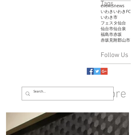
Tags
events
news
いわき
いわきFC
いわき市
フェスタ
仙台
仙台市
仙台泉
福島市
赤坂
赤坂見附
郡山市
Follow Us
GROUP
More
Log In