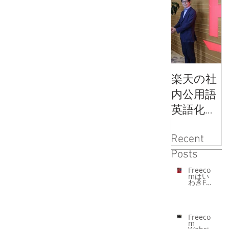
楽天の社
内公用語
英語化メ
ソッドと
Recent
Freecom
F
Posts
の学習サ
ポートが
Freeco
mはい
わきFC
コラボレ
を応援
してい
ーション
ます。
Freeco
m