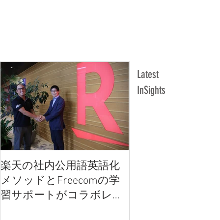
Latest
InSights
楽天の社内公用語英語化
楽天の社内公用語
メソッドとFreecomの学
メソッドとFreec
習サポートがコラボレー
習サポートがコラ
ション
ション