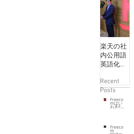
楽天の社
内公用語
英語化メ
ソッドと
Recent
Freecom
F
Posts
の学習サ
ポートが
Freeco
mはい
わきFC
コラボレ
を応援
してい
ーション
ます。
Freeco
m