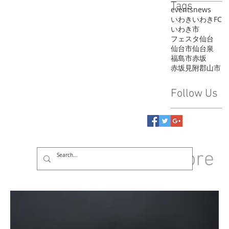
Tags
events
news
いわき
いわきFC
いわき市
フェスタ
仙台
仙台市
仙台泉
福島市
赤坂
赤坂見附
郡山市
Follow Us
GROUP
More
Log In