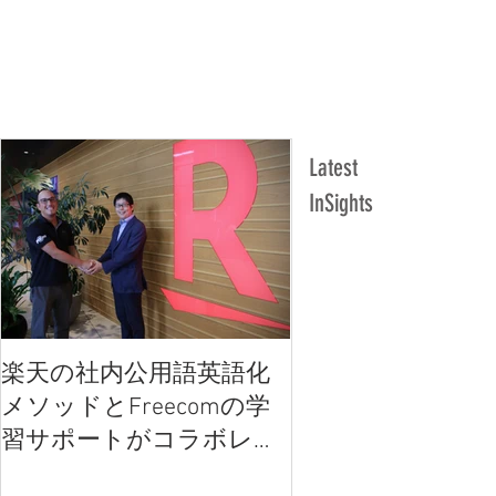
Latest
InSights
楽天の社内公用語英語化
楽天の社内公用語
メソッドとFreecomの学
メソッドとFreec
習サポートがコラボレー
習サポートがコラ
ション
ション