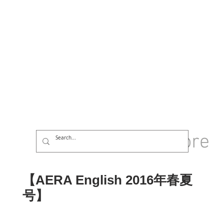
GROUP
More
Log In
【AERA English 2016年春夏
号】