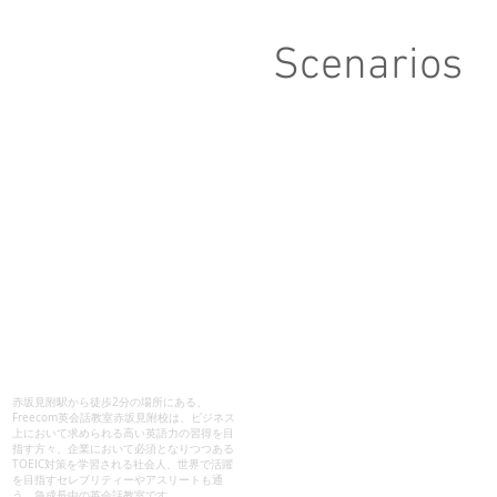
Scenarios
赤坂見附駅から徒歩2分の場所にある、
Freecom英会話教室赤坂見附校は、ビジネス
上において求められる高い英語力の習得を目
指す方々、企業において必須となりつつある
TOEIC対策を学習される社会人、世界で活躍
を目指すセレブリティーやアスリートも通
う、急成長中の英会話教室です。